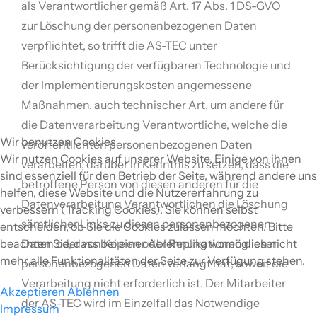
als Verantwortlicher gemäß Art. 17 Abs. 1 DS-GVO
zur Löschung der personenbezogenen Daten
verpflichtet, so trifft die AS-TEC unter
Berücksichtigung der verfügbaren Technologie und
der Implementierungskosten angemessene
Maßnahmen, auch technischer Art, um andere für
die Datenverarbeitung Verantwortliche, welche die
Wir benutzen Cookies
veröffentlichten personenbezogenen Daten
Wir nutzen Cookies auf unserer Website. Einige von ihnen
verarbeiten, darüber in Kenntnis zu setzen, dass die
sind essenziell für den Betrieb der Seite, während andere uns
betroffene Person von diesen anderen für die
helfen, diese Website und die Nutzererfahrung zu
Datenverarbeitung Verantwortlichen die Löschung
verbessern (Tracking Cookies). Sie können selbst
sämtlicher Links zu diesen personenbezogenen
entscheiden, ob Sie die Cookies zulassen möchten. Bitte
beachten Sie, dass bei einer Ablehnung womöglich nicht
Daten oder von Kopien oder Replikationen dieser
mehr alle Funktionalitäten der Seite zur Verfügung stehen.
personenbezogenen Daten verlangt hat, soweit die
Verarbeitung nicht erforderlich ist. Der Mitarbeiter
Akzeptieren
Ablehnen
der AS-TEC wird im Einzelfall das Notwendige
Impressum